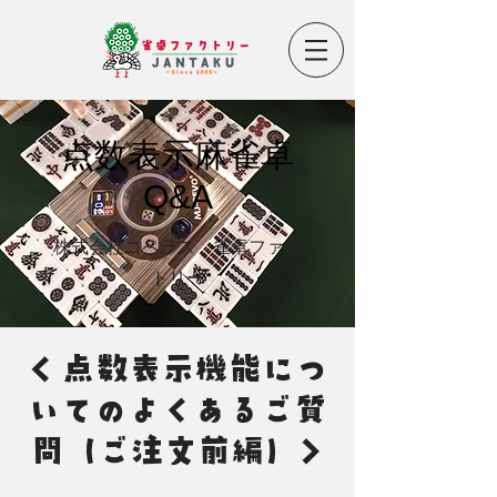
点数表示麻雀卓
Q&A
株式会社コペラス 雀卓ファク
トリー
< 点数表示機能につ
いてのよくあるご質
問（ご注文前編）>