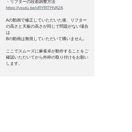
・リフターの段差調整方法
https://youtu.be/vRYRlTHVA2A
Aの動画で修正していただいた後、リフター
の高さと天板の高さが同じで問題がない場合
は
Bの動画は無視していただいて構いません。
ここでスムーズに麻雀卓が動作することをご
確認いただいてから外枠の取り付けをお願い
します。
麻雀卓のジャンタクファクトリー
運営会社：株式会社コペラス
〒339-0002
埼玉県さいたま市岩槻区裏慈恩寺1050
MAIL:
jf@coperus.com